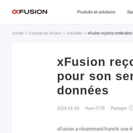
Produits et solutions
Se
Accueil
À propos de xFusion
Actualités
xFusion reçoit la certificat
xFusion reço
pour son ser
données
2024-01-19
Vues 2778
Partager
xFusion a récemment franchi une ét