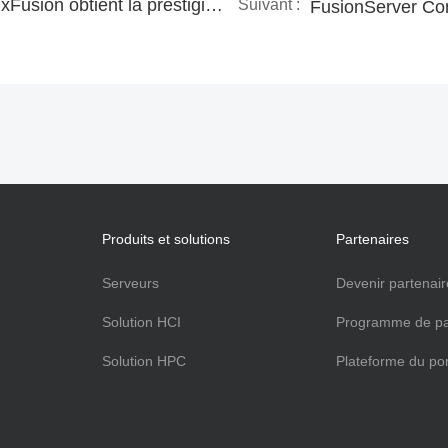
Nouvelle norme - xFusion obtient la prestigieuse certification Tick Mark pour son excellente qualité de fabrication
Suivant :
Produits et solutions
Partenaires
Serveurs
Devenir partenair
Solution HCI
Programme de pa
Solution HPC
Plateforme du por