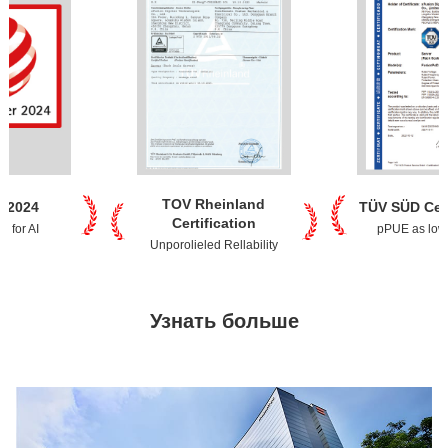
TOV Rheinland
t 2024
TÜV SÜD Cert
Certification
 for AI
pPUE as low
Unporolieled Rellability
Узнать больше