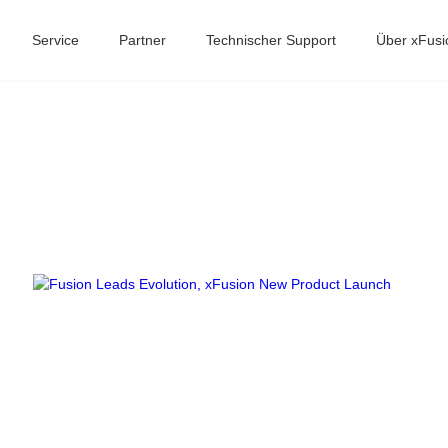
Service
Partner
Technischer Support
Über xFusi
8
ack-Server
-Scale Server