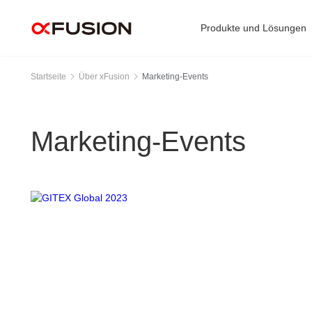
>
Produkte und Lösungen
Startseite
Über xFusion
Marketing-Events
Produkte
FusionServer V
FusionServer R
Lösungen
Marketing-Events
FusionPoD Rack