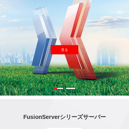
ング・インフラストラクチャを構築する
ング・インフラストラクチャを構築する
見る
見る
見る
見る
FusionServerシリーズサーバー