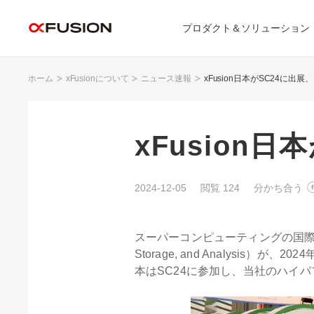
プロダクト＆ソリューション
ホーム
xFusionについて
ニュース速報
xFusion日本がSC24に出
xFusion
2024-12-05
閲覧 124
分かち合う
スーパーコンピューティングの国際会議「SC24」（T
Storage, and Analysi
本はSC24に参加し、当社のハイ