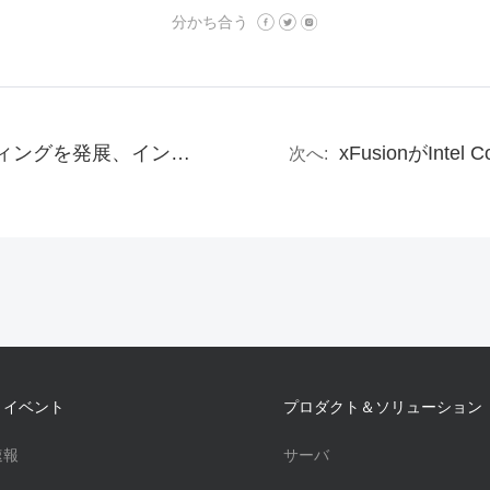
分かち合う
スーパーコンピューティングを発展、インテリジェンスで未来を導く——xFusion日本がAMD主催の「Advancing AI & HPC 2024 Japan」に登場
次へ:
・イベント
プロダクト＆ソリューション
速報
サーバ