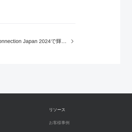
xFusionがIntel Connection Japan 2024で輝く 日本市場での事業を深め、インテリジェントで新しい未来を共に創造
リソース
お客様事例