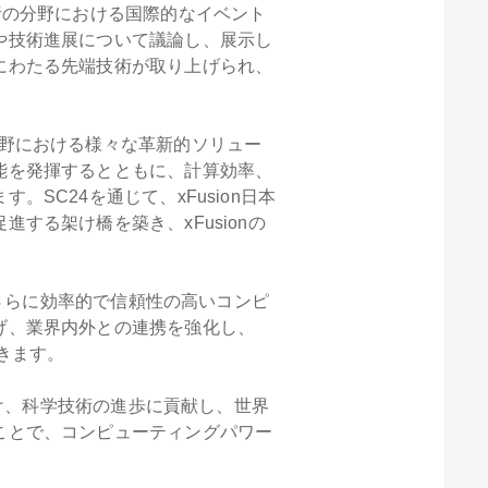
析の分野における国際的なイベント
や技術進展について議論し、展示し
にわたる先端技術が取り上げられ、
PC分野における様々な革新的ソリュー
能を発揮するとともに、計算効率、
C24を通じて、xFusion日本
る架け橋を築き、xFusionの
にさらに効率的で信頼性の高いコンピ
げ、業界内外との連携を強化し、
きます。
続け、科学技術の進歩に貢献し、世界
ことで、コンピューティングパワー