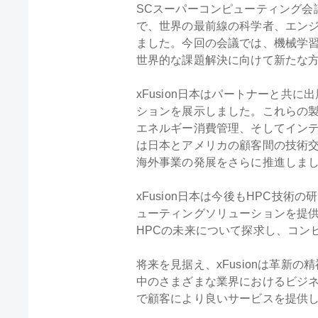
SCスーパーコンピューティング会
で、世界の最前線の科学者、エン
ました。今回の会議では、機械学
世界的な課題解決に向けて新たな
xFusion日本はパートナーと共に
ションを展示しました。これらの
エネルギー消費管理、そしてインテリ
は日本とアメリカの顧客間の技術交
海外事業の発展をさらに推進しま
xFusion日本は今後もHPC
ューティングソリューションを提
HPCの未来について探求し、コン
将来を見据え、xFusionは革
中のさまざまな業界におけるビジ
で顧客により良いサービスを提供