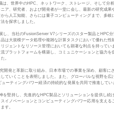
議は、世界中のHPC、ネットワーク、ストレージ、そして分
ジニア、研究者、および開発者が一堂に会し、最新の研究成果
習から人工知能、さらには量子コンピューティングまで、多岐
方法を探求しました。
出展し、当社のFusionServer V7シリーズのスター製品とH
製品は大規模データ処理や複雑な計算タスクにおいて優れた性
ジェントなリソース管理においても顕著な利点を持っています。S
流プラットフォームを構築し、コミュニケーションと協力を促進す
した。
技術の研究開発と革新に取り組み、日本市場での事業を深め、顧客
供していくことを表明しました。また、グローバルな視野を広
ピューティングパワー経済の持続的な発展を共同で推進してい
新の精神を堅持し、先進的なHPC製品とソリューションを提供し
ネスイノベーションとコンピューティングパワー応用を支える
します。