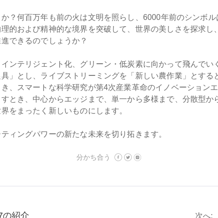
か？何百万年も前の火は文明を照らし、6000年前のシンボル
物理的および精神的な境界を突破して、世界の美しさを探求し
推進できるのでしょうか？
、インテリジェント化、グリーン・低炭素に向かって飛んでい
農具」とし、ライブストリーミングを「新しい農作業」とする
とき、スマートな科学研究が第4次産業革命のイノベーション
らすとき、中心からエッジまで、単一から多様まで、分散型か
世界をまったく新しいものにします。
ーティングパワーの新たな未来を切り拓きます。
分かち合う
 V7の紹介
次へ: