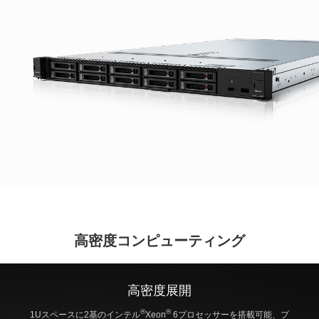
高密度コンピューティング
高密度展開
®
®
1Uスペースに2基のインテル
Xeon
6プロセッサーを搭載可能、プ