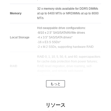
32 x memory slots available for DDR5 DIMMs
Memory
at up to 6400 MT/s or MRDIMMs at up to 8000
MT/s
Hot-swappable drive configurations:
-8/10 x 2.5” SAS/SATA/NVMe drives
Local Storage
-4 x 3.5” SAS/SATA drives*
-16 x E3.S SSDs*
-2 x M.2 SSDs, supporting hardware RAID
RAID 0, 1, 10, 5, 50, 6, and 60; supercapacitors
for cache data protection from power failures;
RAID
RAID level migration, drive roaming, self-
diagnosis, and remote web-based
configuration
もっと
2 x hot-swappable OCP 3.0 NICs, supporting
Network
PCIe 5.0, NCSI, and multi-host
Up to 5 x PCIe slots at the rear, supporting PCIe
PCle Expansion
リソース
5.0