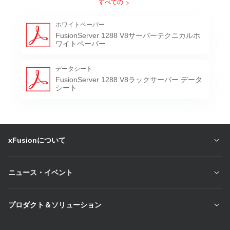
すべての
8 x hot-swappable counter-rotating fans in N+1
Fan
redundancy
ホワイトペーパー
FusionServer 1288 V8サーバーテクニカルホ
900 W/1500 W/2000 W/3000 W
ワイトペーパー
PSU
Platinum/Titanium hot-swappable PSUs in 1+1
redundancy
データシート
-The iBMC chip integrates one dedicated
FusionServer 1288 V8ラックサーバー データ
シート
management GE port, providing
comprehensive management features such as
fault diagnosis, automatic O&M, and hardware
security hardening.
-The iBMC supports standard interfaces such
as Redfish, SNMP, and IPMI 2.0, provides a
xFusionについて
remote management user interface based on
Management
HTML5/VNC KVM, and supports out-of-band
management functions such as monitoring,
ニュース・イベント
diagnosis, configuration, Agentless, and remote
control for simplified management.
-It is optional to configure FusionDirector that
プロダクト＆ソリューション
enables intelligent, automatic, visualized, and
refined management throughout the server
lifecycle.