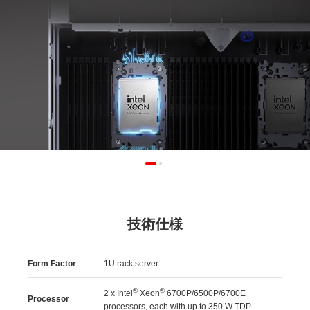
技術仕様
Form Factor
1U rack server
®
®
2 x Intel
Xeon
6700P/6500P/6700E
Processor
processors, each with up to 350 W TDP