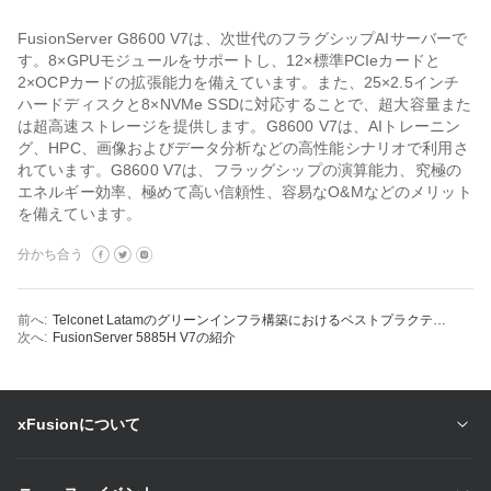
FusionServer G8600 V7は、次世代のフラグシップAIサーバーで
す。8×GPUモジュールをサポートし、12×標準PCIeカードと
2×OCPカードの拡張能力を備えています。また、25×2.5インチ
ハードディスクと8×NVMe SSDに対応することで、超大容量また
は超高速ストレージを提供します。G8600 V7は、AIトレーニン
グ、HPC、画像およびデータ分析などの高性能シナリオで利用さ
れています。G8600 V7は、フラッグシップの演算能力、究極の
エネルギー効率、極めて高い信頼性、容易なO&Mなどのメリット
を備えています。
分かち合う
前へ:
Telconet Latamのグリーンインフラ構築におけるベストプラクティス
次へ:
FusionServer 5885H V7の紹介
xFusionについて