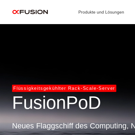
Produkte und Lösungen
Video
Player
Flüssigkeitsgekühlter Rack-Scale-Server
FusionPoD
Neues Flaggschiff des Computing, 