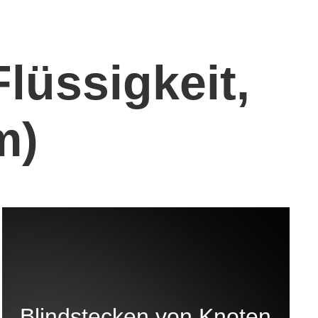
lüssigkeit,
m)
Blindstecken von Knoten