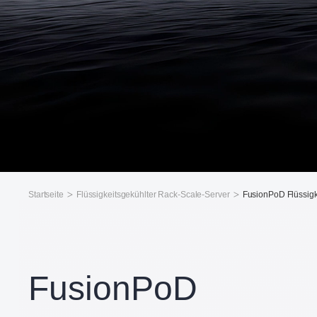
Startseite
Flüssigkeitsgekühlter Rack-Scale-Server
FusionPoD Flüssigk
FusionPoD