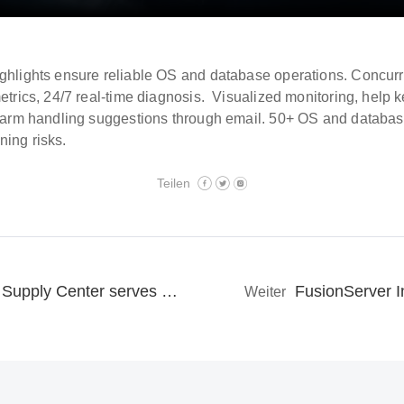
ghlights ensure reliable OS and database operations. Concurr
etrics, 24/7 real-time diagnosis. Visualized monitoring, help
larm handling suggestions through email. 50+ OS and database 
ing risks.
Teilen
xFusion (Zhengzhou) Supply Center serves reliable and global delivery
FusionServer I
Weiter