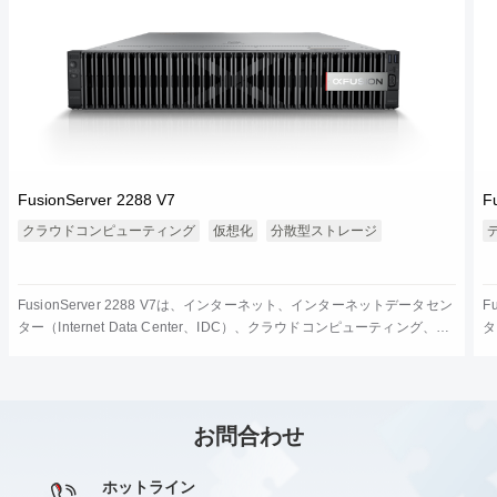
FusionServer 2288 V7
F
クラウドコンピューティング
仮想化
分散型ストレージ
FusionServer 2288 V7は、インターネット、インターネットデータセン
F
ター（Internet Data Center、IDC）、クラウドコンピューティング、エ
タ
ンタープライズと電気通信サービスの運用などのニーズに応えて開発し
ア
た、幅広く利用されている次世代の2U2ソケットラックサーバーです。
る
2288 V7は、ITコア業務、クラウドコンピューティング、仮想化、分散
電
型ストレージ、ビッグデータ処理、エンタープライズまたは電気通信サ
す
お問合わせ
ービスの運用、およびその他の複雑なワークロードに適します。2288
理
V7は、低消費電力、柔軟な拡張性、高信頼性、容易な管理、容易な導入
などのメリットを備えています。
ホットライン