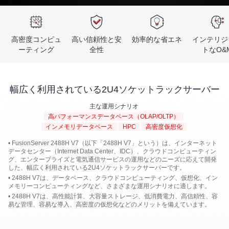
高密度コンピュ
高い信頼性と安
効率的な省エネ
インテリジ
ーティング
全性
トなO&
幅広く利用されている2U4ソケットラックサーバー
主な運用シナリオ
高パフォーマンスデータベース（OLAP/OLTP）
インメモリデータベース
HPC
高密度仮想化
• FusionServer 2488H V7（以下「2488H V7」という）は、インターネット
データセンター（Internet Data Center、IDC）、クラウドコンピューティン
グ、エンタープライズと電気通信サービスの運用などのニーズに応えて開発
した、幅広く利用されている2U4ソケットラックサーバーです。
• 2488H V7は、データベース、クラウドコンピューティング、仮想化、イン
メモリーコンピューティングなど、さまざまな運用シナリオに適します。
• 2488H V7は、高性能計算、大容量ストレージ、低消費電力、高信頼性、容
易な管理、容易な導入、高密度の仮想化などのメリットを備えています。