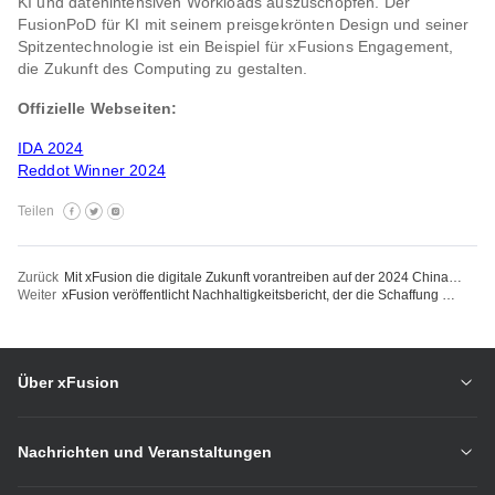
KI und datenintensiven Workloads auszuschöpfen. Der
FusionPoD für KI mit seinem preisgekrönten Design und seiner
Spitzentechnologie ist ein Beispiel für xFusions Engagement,
die Zukunft des Computing zu gestalten.
Offizielle Webseiten:
IDA 2024
Reddot Winner 2024
Teilen
Zurück
Mit xFusion die digitale Zukunft vorantreiben auf der 2024 China Mobile SEA Kooperationskonferenz
Weiter
xFusion veröffentlicht Nachhaltigkeitsbericht, der die Schaffung einer nachhaltigen digitalen Welt vorantreibt
Über xFusion
Nachrichten und Veranstaltungen