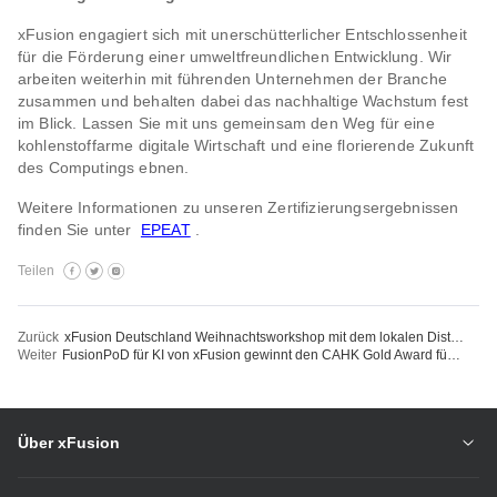
xFusion engagiert sich mit unerschütterlicher Entschlossenheit
für die Förderung einer umweltfreundlichen Entwicklung. Wir
arbeiten weiterhin mit führenden Unternehmen der Branche
zusammen und behalten dabei das nachhaltige Wachstum fest
im Blick. Lassen Sie mit uns gemeinsam den Weg für eine
kohlenstoffarme digitale Wirtschaft und eine florierende Zukunft
des Computings ebnen.
Weitere Informationen zu unseren Zertifizierungsergebnissen
finden Sie unter
EPEAT
.
Teilen
Zurück
xFusion Deutschland Weihnachtsworkshop mit dem lokalen Distributor Acondistec: Winterdialog mit Händlern vor Weihnachten
Weiter
FusionPoD für KI von xFusion gewinnt den CAHK Gold Award für die beste umweltfreundliche ICT-Lösung
Über xFusion