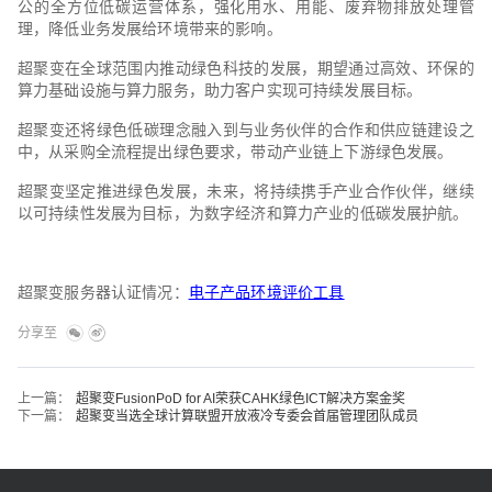
公的全方位低碳运营体系，强化用水、用能、废弃物排放处理管
理，降低业务发展给环境带来的影响。
超聚变在全球范围内推动绿色科技的发展，期望通过高效、环保的
算力基础设施与算力服务，助力客户实现可持续发展目标。
超聚变还将绿色低碳理念融入到与业务伙伴的合作和供应链建设之
中，从采购全流程提出绿色要求，带动产业链上下游绿色发展。
超聚变坚定推进绿色发展，未来，将持续携手产业合作伙伴，继续
以可持续性发展为目标，为数字经济和算力产业的低碳发展护航。
超聚变服务器认证情况：
电子产品环境评价工具
分享至
上一篇：
超聚变FusionPoD for AI荣获CAHK绿色ICT解决方案金奖
下一篇：
超聚变当选全球计算联盟开放液冷专委会首届管理团队成员