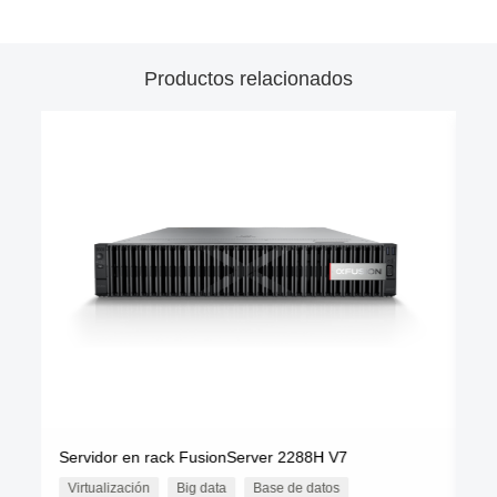
Productos relacionados
Ser
Servidor en rack FusionServer 2288H V7
2
Virtualización
Big data
Base de datos