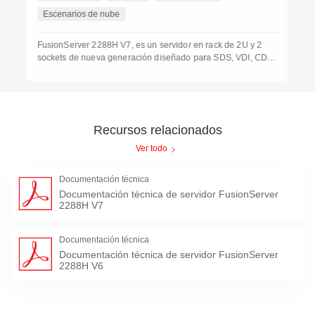
Al
Escenarios de nube
Fus
FusionServer 2288H V7, es un servidor en rack de 2U y 2
soc
sockets de nueva generación diseñado para SDS, VDI, CDN,
amp
virtualización, big data, base de datos, escenarios en la
á
vir
nube, inferencia de IA, pequeñas empresas, OA y
,
con
aplicaciones web, que cumple los requisitos de las
16/
aplicaciones de servicios empresariales o de
rec
telecomunicaciones y otras cargas de trabajo complejas.
Recursos relacionados
Inc
o de
int
Ver todo
 y
vid
mej
Documentación técnica
Documentación técnica de servidor FusionServer
2288H V7
Documentación técnica
Documentación técnica de servidor FusionServer
2288H V6