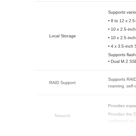
Supports vario
• 8 to 12 x 2.
• 10 x 2.5-inc
Local Storage
• 10 x 2.5-inc
• 4 x 3.5-inc
Supports flash
• Dual M.2 SS
Supports RAID 
RAID Support
roaming, self-
Provides expan
Provides the O
Network
configured as 
Supports the h