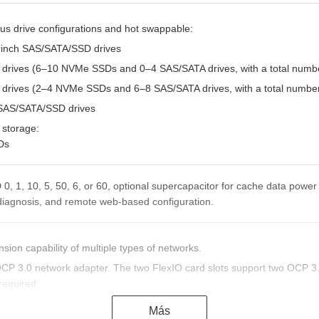
us drive configurations and hot swappable:
5-inch SAS/SATA/SSD drives
h drives (6–10 NVMe SSDs and 0–4 SAS/SATA drives, with a total numbe
h drives (2–4 NVMe SSDs and 6–8 SAS/SATA drives, with a total number 
h SAS/SATA/SSD drives
 storage:
Ds
0, 1, 10, 5, 50, 6, or 60, optional supercapacitor for cache data power f
diagnosis, and remote web-based configuration.
sion capability of multiple types of networks.
CP 3.0 network adapter. The two FlexIO card slots support two OCP 3.
required.
ot swap function.
Más