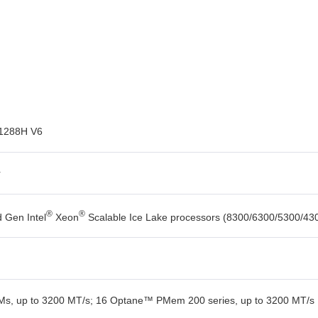
 1288H V6
r
®
®
 Gen Intel
Xeon
Scalable Ice Lake processors (8300/6300/5300/430
s, up to 3200 MT/s; 16 Optane™ PMem 200 series, up to 3200 MT/s