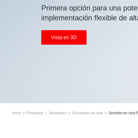
Primera opción para una poten
implementación flexible de al
Vista en 3D
Inicio
Productos
Servidores
Servidores en rack
Servidor en rack