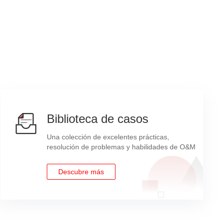
provide comprehensive management functions such
ides a remote management user interface based on
fied management.
vanced management functions such as stateless
tic management throughout the lifecycle
rprise Linux, CentOS, Oracle Linux, Ubuntu,
Biblioteca de casos
Una colección de excelentes prácticas,
resolución de problemas y habilidades de O&M
 2.0, security panel, secure boot, and cover
Descubre más