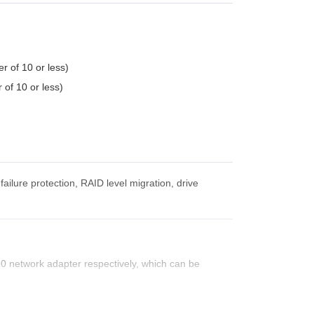
r of 10 or less)
of 10 or less)
ailure protection, RAID level migration, drive
0 network adapter respectively, which can be