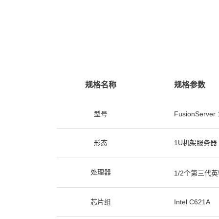
规格名称
规格参数
型号
FusionServer
形态
1U机架服务器
处理器
1/2个第三代
芯片组
Intel C621A