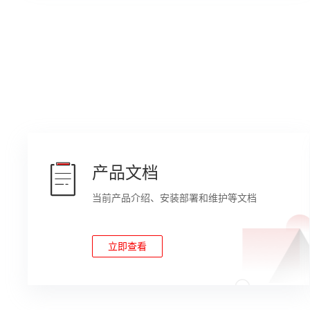
安全特性
支持加电密码、
工作温度
5ºC～45ºC（4
产品认证
CE、NRTL、F
安装套件
支持L型滑道
产品文档
当前产品介绍、安装部署和维护等文档
3.5英寸硬盘机
尺寸（高x宽x深）
2.5英寸硬盘机
立即查看