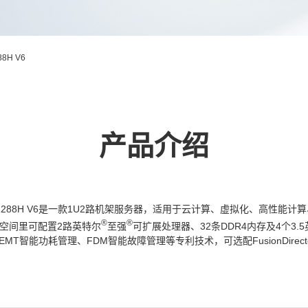
88H V6
产品介绍
rver 1288H V6是一款1U2路机架服务器，适用于云计算、虚拟化、
®
®
在1U空间里可配置2路英特尔
至强
可扩展处理器、32条DDR4内存及4个3.5
EMT智能功耗管理
、FDM智能故障管理
等专利技术，可选配FusionDi