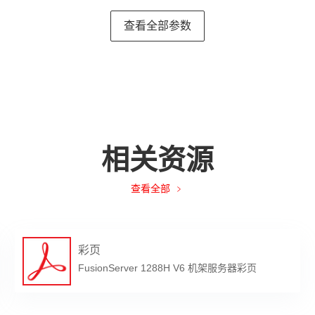
查看全部参数
热插拔电源，支持1+1冗余，可选规格如下：
白金/钛金电源（输入：100V AC～240V AC或192V DC～288V DC）
C白金电源
100V AC～127V AC）
200V AC～240V AC或192V DC～288V DC）
80V高压直流电源（输入：260V DC～400V DC）
8V ~-60V直流电源（输入：-38.4V DC～-72V DC）
C白金电源
相关资源
200V AC～220V AC或192V DC～200V DC）
220V AC～240V AC或200V DC～288V DC）
查看全部
集成1个专用管理GE网口，提供全面的故障诊断、自动化运维、硬件安全加
edﬁsh、SNMP、IPMI2.0等标准接口；提供基于HTML5/VNC KVM的
彩页
sionDirector管理软件，提供无状态计算、OS批量部署、固件自动升
FusionServer 1288H V6 机架服务器彩页
ndows Server、SUSE Linux Enterprise Server、VMware ESXi、Red Hat
bian、openEuler等，更多兼容系统，请点击
此处
查看