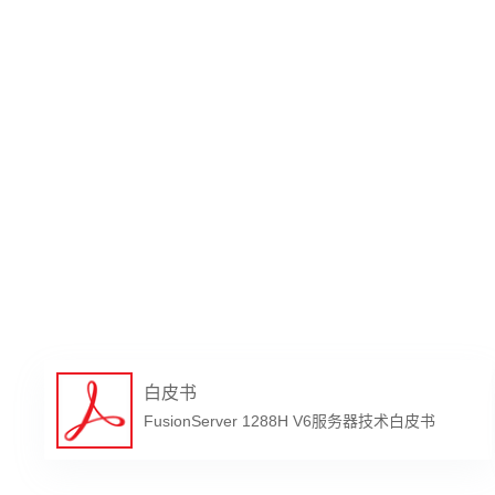
可配置2个冗余
• 900W AC
• 1500W A
1000W（输入：
1500W（输入：
电源
• 1500W 3
• 1200W -4
• 2000W A
1800W（输入：
2000W（输入：
• BMC芯片
• BMC支持R
管理
杂度
白皮书
• 可选配Fu
FusionServer 1288H V6服务器技术白皮书
Microsoft Wi
操作系统
Ubuntu、De