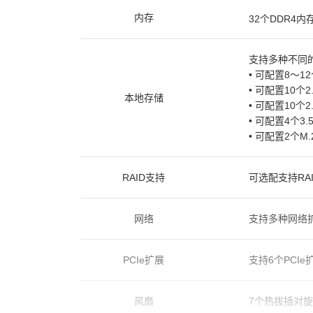
内存
32个DDR4内
支持多种不同
• 可配置8～12
• 可配置10个
本地存储
• 可配置10个
• 可配置4个3.
• 可配置2个M.2
RAID支持
可选配支持RA
网络
支持多种网络扩
PCIe扩展
支持6个PCIe
风扇
7个热拔插对旋