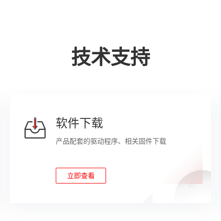
管理员密码、TPM 2.0、安全面板、安全启动、开盖检测等安全特性
技术支持
1ºF～113ºF）（符合ASHRAE Class A1/A2/A3/A4）
CC、CCC、VCCI、RoHS 等
、可伸缩滑道、抱轨
软件下载
产品配套的驱动程序、相关固件下载
箱尺寸：43.5mm×447mm×790mm
箱尺寸：43.5mm×447mm×790mm
立即查看