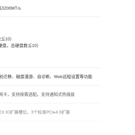
200MT/s
数≦10）
ATA硬盘，总硬盘数≦10）
ID级别迁移、磁盘漫游、自诊断、Web远程设置等功能
 3.0网卡，支持按需选配。支持通知式热插拔
X IO扩展槽位，3个标准PCIe4.0扩展