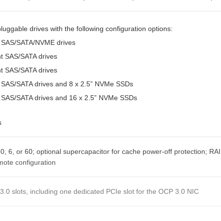
luggable drives with the following configuration options:
ont SAS/SATA/NVME drives
ont SAS/SATA drives
ont SAS/SATA drives
nt SAS/SATA drives and 8 x 2.5” NVMe SSDs
ont SAS/SATA drives and 16 x 2.5” NVMe SSDs
s
50, 6, or 60; optional supercapacitor for cache power-off protection; RAI
ote configuration
3.0 slots, including one dedicated PCIe slot for the OCP 3.0 NIC