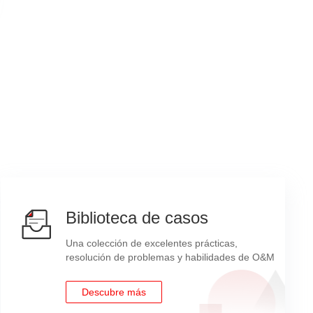
ive management features such as fault diagnosis,
 a remote management interface based on
 and simplified management.
vanced management features such as stateless
ic entire-lifecycle management
 CentOS, Citrix XenServer, and VMware ESXi . For
ut-of-box intrusion alarm, ect.
Biblioteca de casos
Una colección de excelentes prácticas,
resolución de problemas y habilidades de O&M
Descubre más