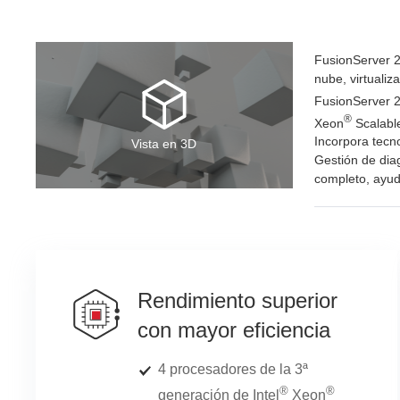
FusionServer 2
nube, virtuali
FusionServer 2
®
Xeon
Scalable
Incorpora tec
Vista en 3D
Gestión de dia
completo, ayuda
Rendimiento superior
con mayor eficiencia
4 procesadores de la 3ª
®
®
generación de Intel
Xeon