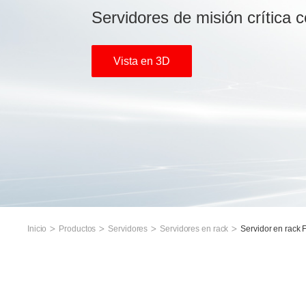
Servidores de misión crítica co
Vista en 3D
Inicio
Productos
Servidores
Servidores en rack
Servidor en rack