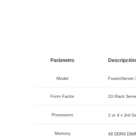
Parámetro
Descripción
Model
FusionServer
Form Factor
2U Rack Serv
Processors
2 or 4 x 3rd Ge
Memory
48 DDR4 DIMM 