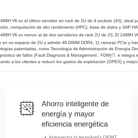
488H V6 es el último servidor en rack de 2U de 4 sockets (4S), ideal
zación, computación de alto rendimiento (HPC), base de datos y SAP HA
488H V6 es menor al de dos servidores de rack 2U de 2S. El 2488H V6 
 en un espacio de 2U y admite 48 DIMM DDR4, 11 ranuras PCIe y has
nologías patentadas, como Tecnología de Administración de Energía
gnóstico de fallos (Fault Diagnosis & Management , FDM)
, e integra 
ndo a los clientes a reducir los gastos de explotación (OPEX) y mejorar
Ahorro inteligente de
energía y mayor
eficiencia energética
Aprovecha la tecnología DEMT