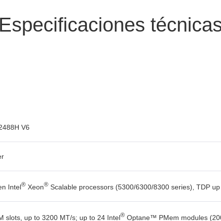
Especificaciones técnica
 2488H V6
er
®
®
n Intel
Xeon
Scalable processors (5300/6300/8300 series), TDP up
®
slots, up to 3200 MT/s; up to 24 Intel
Optane™ PMem modules (200 