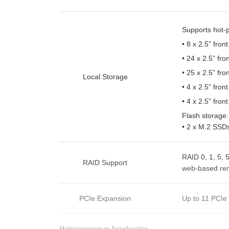
Supports hot-p
• 8 x 2.5” fr
• 24 x 2.5” fr
• 25 x 2.5” fr
Local Storage
• 4 x 2.5” fro
• 4 x 2.5” fr
Flash storage:
• 2 x M.2 SSD
RAID 0, 1, 5, 
RAID Support
web-based rem
PCIe Expansion
Up to 11 PCIe 
Heterogeneous Accelerator