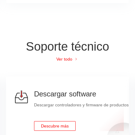
tes one dedicated management GE network port to provide comprehens
, and hardware security hardening.
s standard interfaces such as Redfish, SNMP, and IPMI 2.0; provides
; supports CD-free deployment and the Agentless feature for smart
Configured with the FusionDirector management software to provide ad
Soporte técnico
tch OS deployment, and automated firmware upgrade, enabling automat
Ver todo
dows Server, Red Hat Enterprise Linux, SUSE Linux Enterprise Server,
re
ord, administrator password, TCM/TPM 2.0, security front panel, and o
Descargar software
Descargar controladores y firmware de productos
41°F to 113°F), compliant with ASHRAE Classes A1/A2/A3/A4
C, CCC, and RoHS, etc
Descubre más