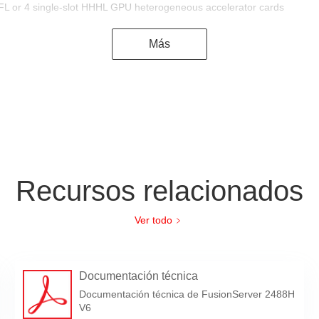
HFL or 4 single-slot HHHL GPU heterogeneous accelerator cards
Más
le fan modules in N+1 redundancy mode
e PSUs with support for 1+1 redundancy and the following configuratio
itanium PSUs
: 200 V to 220 V AC)
: 220 V to 230 V AC)
Recursos relacionados
: 230 V to 240 V AC)
Platinum PSUs
Ver todo
 200 V to 220 V AC, or 192 V to 200 V DC)
 220 V to 240 V AC, or 200 V to 288 V DC)
atinum/Titanium PSUs (input: 100 V to 240 V AC, or 192 V to 288 V DC)
Documentación técnica
 PSUs (input: 260 V to 400 V AC)
Documentación técnica de FusionServer 2488H
 HVDC PSUs (input: 260 V to 400 V DC)
V6