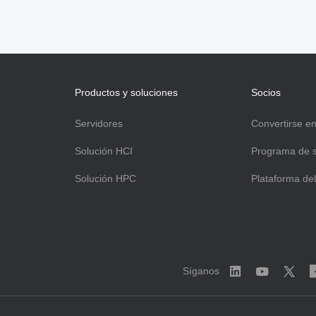
Productos y soluciones
Socios
Servidores
Convertirse en
g
Solución HCI
Programa de 
Solución HPC
Plataforma del
Síganos