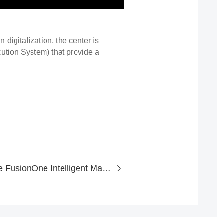
igitalization, the center is
tion System) that provide a
Introduction to the FusionOne Intelligent Management Platform