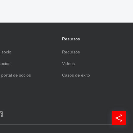
Resursos
 socio
Recursos
socios
Videos
 portal de socios
Casos de éxito