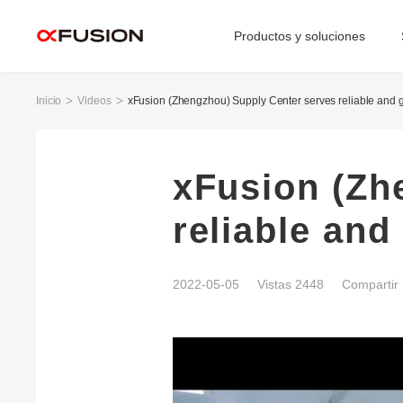
Productos y soluciones
Inicio
Videos
xFusion (Zhengzhou) Supply Center serves reliable and g
xFusion (Zh
reliable and
2022-05-05
Vistas 2448
Compartir