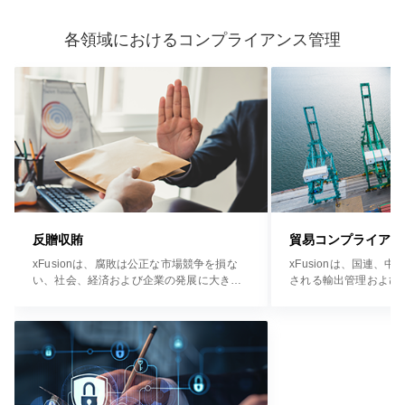
各領域におけるコンプライアンス管理
反贈収賄
貿易コンプライアン
xFusionは、腐敗は公正な市場競争を損な
xFusionは、国連、
い、社会、経済および企業の発展に大きな
される輸出管理および
悪影響を及ぼすと考えています。
規制を含む、事業を展
用されるすべての法律
熟で持続可能な業界の
に沿った内部貿易コン
確立することに尽力し