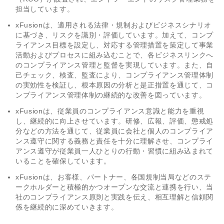
担当しています。
xFusionは、適用される法律・規制およびビジネスシナリオ
に基づき、リスクを識別・評価しています。加えて、コンプ
ライアンス目標を設定し、対応する管理措置を策定して事業
活動およびプロセスに組み込むことで、各ビジネスリンクへ
のコンプライアンス管理と監督を実現しています。また、自
己チェック、検査、監査により、コンプライアンス管理体制
の実効性を検証し、根本原因の分析と是正措置を通じて、コ
ンプライアンス管理体制の継続的な改善を図っています。
xFusionは、従業員のコンプライアンス意識と能力を重視
し、継続的に向上させています。研修、広報、評価、懲戒処
分などの方法を通じて、従業員に会社と個人のコンプライア
ンス遵守に関する義務と責任を十分に理解させ、コンプライ
アンス遵守が従業員一人ひとりの行動・習慣に組み込まれて
いることを確保しています。
xFusionは、お客様、パートナー、各国規制当局などのステ
ークホルダーと積極的かつオープンな交流と連携を行い、当
社のコンプライアンス原則と実践を伝え、相互理解と信頼関
係を継続的に深めていきます。