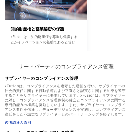
知的財産権と営業秘密の保護
xFusionは、知的財産権を尊重し保護するこ
とがイノベーションの基盤であると信じて
います。革新的な企業および知的財産権規
則の尊重者・実践者・貢献者として、
xFusionは、自社の知的財産と営業秘密への
保護を重視しており、他者の知的財産権と
サードパーティのコンプライアンス管理
営業秘密を尊重しています。xFusionは、従
業員が不正な手段によって他者の営業秘密
サプライヤーのコンプライアンス管理
を取得・開示・使用・処分することを禁止
しています。
xFusionは、コンプライアンスを遵守した運営を行い、サプライヤーの
社会的責任に関する行動規範および正直さと誠実さに関する約束を遵守
することをサプライヤーに要求しています。xFusionは、サプライヤー
に対し、コンプライアンス管理体制の確立とコンプライアンスに関する
専門的能力の構築を奨励しています。また、サプライヤーにコンプライ
アンス要件を伝達し、デューデリジェンスを実施し、コンプライアンス
違反をした不誠実なサプライヤーとのパートナーシップを終了します。
透明調達の原則