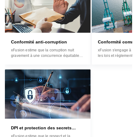
Conformité anti-corruption
Conformité comme
xFusion estime que la corruption nuit
xFusion s'engage à se
gravement à une concurrence équitable
les lois et réglementat
sur le marché et constitue une menace
pays et régions dans l
pour le développement de notre société,
Celles-ci incluent toute
de notre économie et de nos entreprises.
réglementations appli
xFusion respecte les principes de conduite
contrôle et de sanctio
des affaires de manière éthique et intègre,
de l'ONU, de la Chine,
et se conforme à toutes les lois et
l'UE. xFusion vise à ét
réglementations anti-corruption
interne mature et dura
applicables dans les pays et régions où
conformité commercia
elle opère. xFusion applique une
aux meilleures pratiqu
approche de « tolérance zéro » à l'égard
de la corruption.
DPI et protection des secrets
commerciaux
xFusion estime que le respect et la