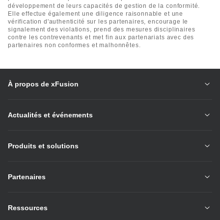
développement de leurs capacités de gestion de la conformité.
Elle effectue également une diligence raisonnable et une
vérification d'authenticité sur les partenaires, encourage le
signalement des violations, prend des mesures disciplinaires
contre les contrevenants et met fin aux partenariats avec des
partenaires non conformes et malhonnêtes.
À propos de xFusion
Actualités et événements
Produits et solutions
Partenaires
Ressources