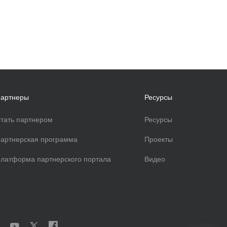
артнеры
Ресурсы
тать партнером
Ресурсы
артнерская программа
Проекты
латформа партнерского портала
Видео