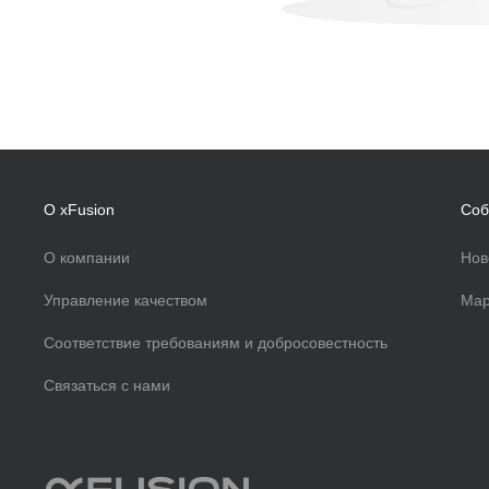
О xFusion
Соб
О компании
Нов
Управление качеством
Мар
Соответствие требованиям и добросовестность
Связаться с нами