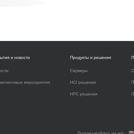
ытия и новости
Продукты и решения
П
ости
Серверы
С
кетинговые мероприятия
HCI решения
П
HPC решения
П
Подписывайтесь на нас