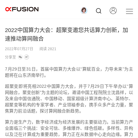
2022中国算力大会：超聚变邀您共话算力创新，加
速推动算网融合
2022年07月27日
阅读 2821
分享至
7月29日至31日，首届中国算力大会以“算赋百业，力导未来”为主
题将在山东济南举行。
超聚变即将亮相2022中国算力大会，并于7月29日下午举办以“算
网融合，聚变创新”为主题的论坛，邀请中国工程院院士沈昌祥，以
及来自中国信通院、中国移动、国家超级计算济南中心、英特尔、
超聚变等机构的专家学者、产业领袖参会，携手众多产业力量，聚
焦算力前沿话题，探讨算网融合新趋势。
算力是生产力，数字经济成为经济发展的主要驱动力。当前算力产
业面临三个挑战：安全可信、多维爆炸、绿色低碳。多样性、异构
以及泛在计算成为重要趋势，算力正在从数据中心走向边缘。算力