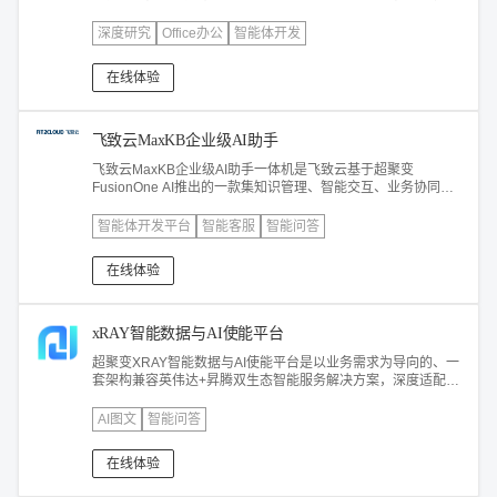
高性能模型体验。内置office办公，深度研究，CRM助手，销
售数据助手等场景化skills，快速体验办公提效与 AI 工作流智能
深度研究
Office办公
智能体开发
化升级。
在线体验
飞致云MaxKB企业级AI助手
飞致云MaxKB企业级AI助手一体机是飞致云基于超聚变
FusionOne AI推出的一款集知识管理、智能交互、业务协同为
一体的企业智能服务产品。MaxKB 支持企业快速接入主流大模
型，高效构建专属知识库，并提供从基础问答（RAG）、复杂
智能体开发平台
智能客服
智能问答
流程自动化（工作流）到智能体（Agent）的渐进式升级路径，
广泛应用于智能客服、智能政务、智能办公助手等场景，是AI
在线体验
落地的最快捷的路径。
xRAY智能数据与AI使能平台
超聚变XRAY智能数据与AI使能平台是以业务需求为导向的、一
套架构兼容英伟达+昇腾双生态智能服务解决方案，深度适配
DeepSeek模型，支持私有化部署，数据不出企业，打造企业
场景化解决案。
AI图文
智能问答
在线体验