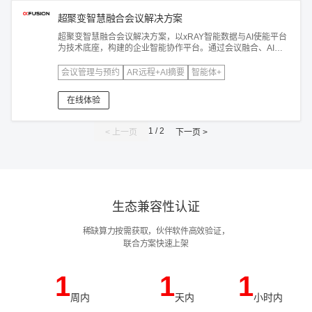
超聚变智慧融合会议解决方案
超聚变智慧融合会议解决方案，以xRAY智能数据与AI使能平台
为技术底座，构建的企业智能协作平台。通过会议融合、AI辅
助决策、管理与运维等创新功能，重构企业协作范式，赋能高
效协作与智能决策。
会议管理与预约
AR远程+AI摘要
智能体+
在线体验
1 / 2
< 上一页
下一页 >
生态兼容性认证
稀缺算力按需获取，伙伴软件高效验证，
联合方案快速上架
1
1
1
周内
天内
小时内