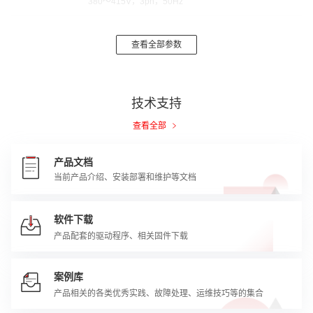
380～415V，3ph，50Hz
7寸液晶屏，本地显示运行状态和告警信息，同时支持远
本地显示
程控制和管理
查看全部参数
机柜尺寸
不带围框600mm×2000mm×1050mm，带围框
（mm：宽*高*
600mm×2250mm×1050mm
深）
技术支持
运行重量
410kg
查看全部
产品文档
当前产品介绍、安装部署和维护等文档
软件下载
产品配套的驱动程序、相关固件下载
案例库
产品相关的各类优秀实践、故障处理、运维技巧等的集合