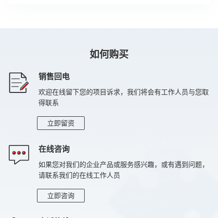
均流
<10%（10%~20%负载）；5%（≥20%负载）
认证
NRTL、TUV、CB、CE、CCC
如何购买
寿命
5年（20%时间20%负载，80%时间80%负载）
年失效率
<400PPM
销售回电
欢迎在线留下您的项目诉求，我们将会有工作人员与您取
散热
支持风扇自动调速；支持风扇故障隔离
得联系
工作温湿度
工作温度：0℃~55℃，工作湿度：5%RH~90%RH
立即留资
存储温湿度
存储温度：-40℃~85℃，存储湿度：5%RH~95%RH
在线咨询
如果您对我们的企业产品或服务感兴趣，或有遇到问题，
请联系我们的在线工作人员
立即咨询