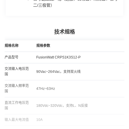
二/三极管）
技术规格
规格名称
规格参数
产品型号
FusionWatt CRPS1K3S12-P
交流输入电压范
90Vac~264Vac，支持双火线
围
交流输入频率范
47Hz~63Hz
围
直流工作电压范
180Vdc~320Vdc，支持L、N反接
围
输入最大电流值
10A