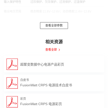
输入保护特性
过压保护、欠压保护、过流保护、过温保护
输出电压范围
稳态精度:11.8V~12.6V；动态精度11.6V~12.8V
1300W（Vin：180Vac~264Vac或180Vdc~320Vdc）
输出功率
查看全部参数
1000W（Vin：90Vac~132Vac）
输出纹波
105mV
相关资源
输出最大容性负
22000uF
查看全部
载
16ms（100%负载）
超聚变数据中心电源产品彩页
掉电保护时间
30ms（50%负载）
60ms（50%负载）
白皮书
效率
80 plus铂金；20%负载效率>93.5%
FusionWatt CRPS 电源技术白皮书
输出保护特性
过压保护、欠压保护、过流保护、短路保护
彩页
支持1+1、2+2、2+1并机，不同机型混插不失效；支持热
FusionWatt CRPS 电源彩页
并机
插拔；支持故障隔离