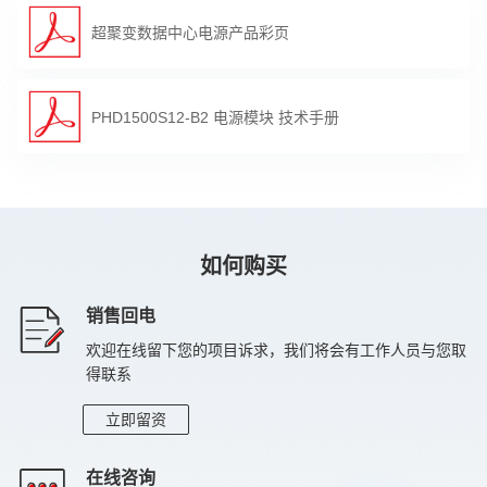
超聚变数据中心电源产品彩页
输出功率
1500W
保持时间
80% load，持续10ms
PHD1500S12-B2 电源模块 技术手册
输出电压纹波
≤120mVp-p
均流不平衡度
≤±5%(50%~100%)
容性负载
12V DC: 540~22000uF
通信协议
PMbus1.2协议
如何购买
数字特性
黑匣子、在线升级、上报告警信息
销售回电
保护
欠压、过压、过流、短路保护、过温保护
欢迎在线留下您的项目诉求，我们将会有工作人员与您取
得联系
工作温度
5℃~50℃
立即留资
存储温度
-40℃~85℃
相对湿度
5%~95%
在线咨询