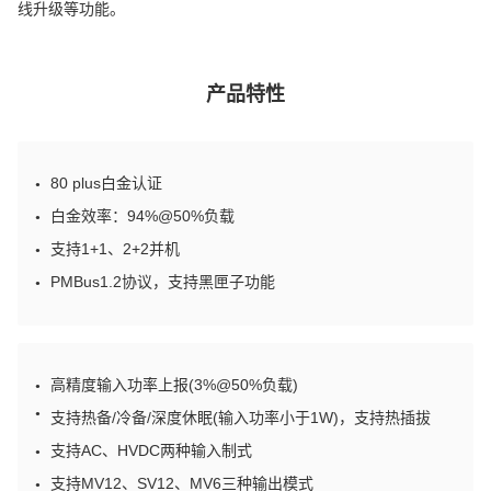
线升级等功能。
产品特性
80 plus白金认证
●
白金效率：94%@50%负载
●
支持1+1、2+2并机
●
PMBus1.2协议，支持黑匣子功能
●
高精度输入功率上报(3%@50%负载)
●
●
支持热备/冷备/深度休眠(输入功率小于1W)，支持热插拔
支持AC、HVDC两种输入制式
●
支持MV12、SV12、MV6三种输出模式
●