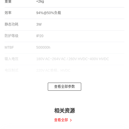
重量
<2kg
效率
94%@50%负载
静态功耗
3W
防护等级
IP20
MTBF
500000h
输入电压
180V AC~264V AC / 260V HVDC~400V HVDC
电压制式
220V AC单相，HVDC
频率
50/60Hz
查看全部参数
最大输入电流
10A（220V AC输入）
功率因数
≥0.98（负载≥50%）
相关资源
THDi
≤5％（230V AC/50Hz，30%~100% 负载）
查看全部
输出电压
11.7V DC~12.6V DC