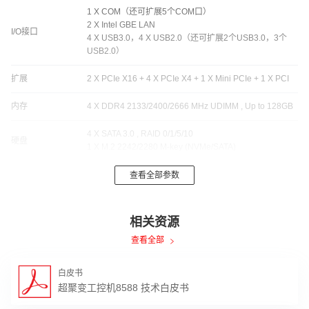
1 X COM（还可扩展5个COM口）
2 X Intel GBE LAN
I/O接口
4 X USB3.0，4 X USB2.0（还可扩展2个USB3.0，3个
USB2.0）
扩展
2 X PCIe X16 + 4 X PCIe X4 + 1 X Mini PCIe + 1 X PCI
内存
4 X DDR4 2133/2400/2666 MHz UDIMM , Up to 128GB
4 X SATA 3.0 , RAID 0/1/5/10
硬盘
1 X M.2 2242/2280 M-key (NVMe/SATA)
提供300W、600W、750W、850W、1000W、1250W、
查看全部参数
电源
2000W电源，根据整机功耗选择电源
CPU散热器（可选2U下压式散热器、3U塔式散热器），
相关资源
散热
主板散热风扇，电源散热风扇
查看全部
LED指示灯
POWER LED，HDD LED
白皮书
尺寸：427mm × 451.55mm × 175.6mm
超聚变工控机8588 技术白皮书
物理参数
重量：约12.5Kg（会根据规格不同而变动）