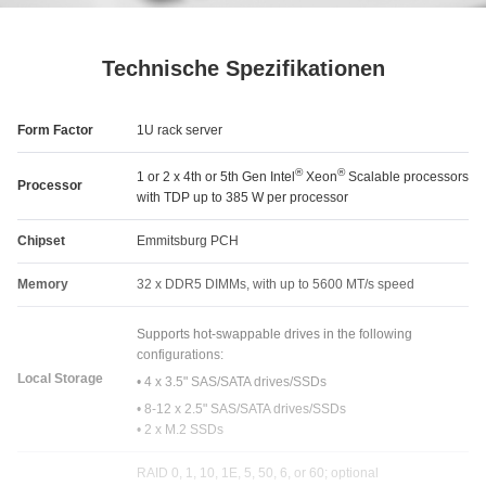
Technische Spezifikationen
Form Factor
1U rack server
®
®
1 or 2 x 4th or 5th Gen Intel
Xeon
Scalable processors
Processor
with TDP up to 385 W per processor
Chipset
Emmitsburg PCH
Memory
32 x DDR5 DIMMs, with up to 5600 MT/s speed
Supports hot-swappable drives in the following
configurations:
Local Storage
• 4 x 3.5ʺ SAS/SATA drives/SSDs
• 8-12 x 2.5ʺ SAS/SATA drives/SSDs
• 2 x M.2 SSDs
RAID 0, 1, 10, 1E, 5, 50, 6, or 60; optional