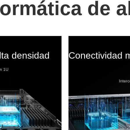
formática de a
lta densidad
Conectividad m
n 1U
Inter