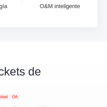
gía
O&M inteligente
ckets de
sidad
OA