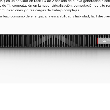
7) es un servidor en rack 1U de 2 sockets de nueva generación diseña
os de TI, computación en la nube, virtualización, computación de alto r
comunicaciones y otras cargas de trabajo complejas.
 bajo consumo de energía, alta escalabilidad y fiabilidad, fácil desplie