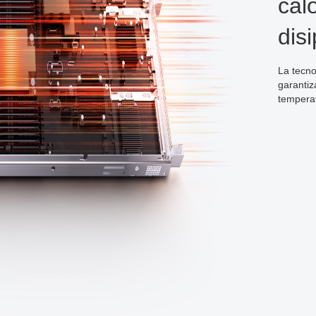
cal
dis
La tecno
garantiz
tempera