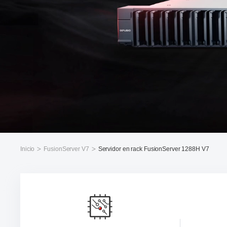
Inicio
FusionServer V7
Servidor en rack FusionServer 1288H V7