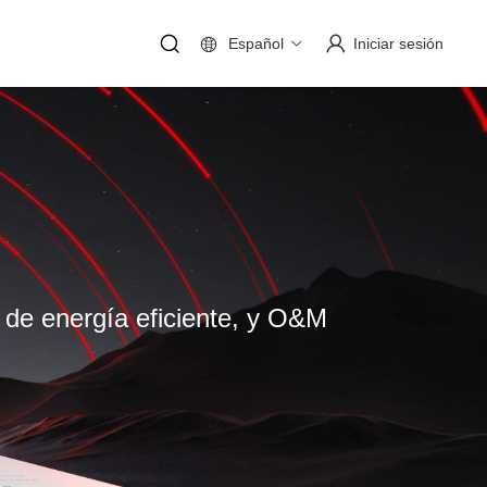
Español
Iniciar sesión
o de energía eficiente, y O&M