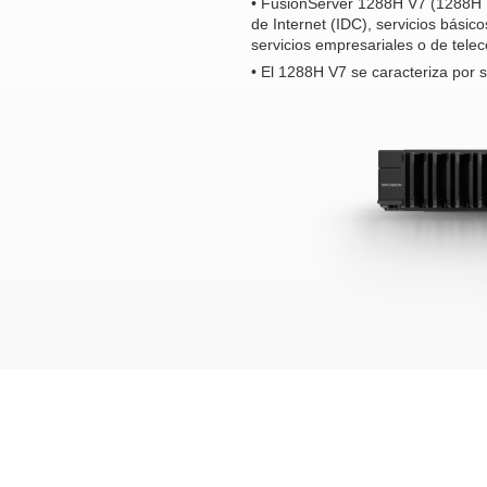
• FusionServer 1288H V7 (1288H V
de Internet (IDC), servicios básic
servicios empresariales o de tele
• El 1288H V7 se caracteriza por su