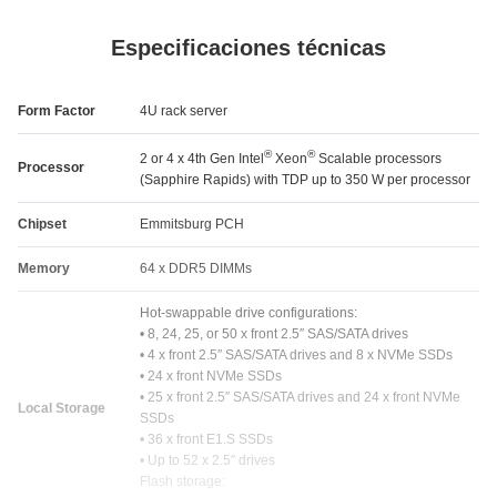
Especificaciones técnicas
Form Factor
4U rack server
®
®
2 or 4 x 4th Gen Intel
Xeon
Scalable processors
Processor
(Sapphire Rapids) with TDP up to 350 W per processor
Chipset
Emmitsburg PCH
Memory
64 x DDR5 DIMMs
Hot-swappable drive configurations:
• 8, 24, 25, or 50 x front 2.5″ SAS/SATA drives
• 4 x front 2.5″ SAS/SATA drives and 8 x NVMe SSDs
• 24 x front NVMe SSDs
• 25 x front 2.5″ SAS/SATA drives and 24 x front NVMe
Local Storage
SSDs
• 36 x front E1.S SSDs
• Up to 52 x 2.5″ drives
Flash storage: