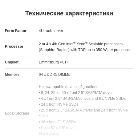
Технические характеристики
Form Factor
4U rack server
®
®
2 or 4 x 4th Gen Intel
Xeon
Scalable processors
Processor
(Sapphire Rapids) with TDP up to 350 W per processor
Chipset
Emmitsburg PCH
Memory
64 x DDR5 DIMMs
Hot-swappable drive configurations:
• 8, 24, 25, or 50 x front 2.5″ SAS/SATA drives
• 4 x front 2.5″ SAS/SATA drives and 8 x NVMe SSDs
• 24 x front NVMe SSDs
• 25 x front 2.5″ SAS/SATA drives and 24 x front NVMe
Local Storage
SSDs
• 36 x front E1.S SSDs
• Up to 52 x 2.5″ drives
Flash storage: