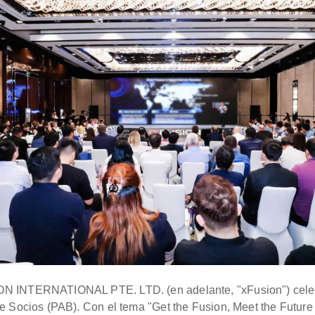
ON INTERNATIONAL PTE. LTD. (en adelante, "xFusion") cele
e Socios (PAB). Con el tema "Get the Fusion, Meet the Future 