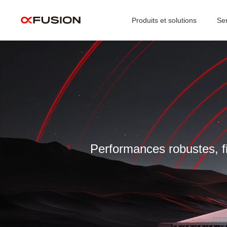
Produits et solutions
Se
Video
Player
Performances robustes, fi