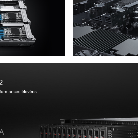
2
rformances élevées
A