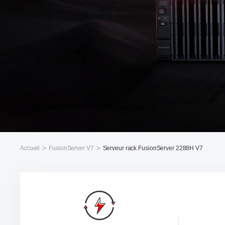
Accueil
FusionServer V7
Serveur rack FusionServer 2288H V7