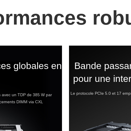
ormances rob
es globales en
Bande passan
pour une inte
Le protocole PCIe 5.0 et 17 emp
n avec un TDP de 385 W par
acements DIMM via CXL