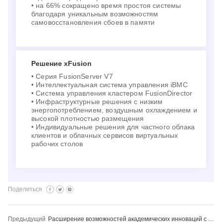
• на 66% сокращено время простоя системы
благодаря уникальным возможностям
самовосстановления сбоев в памяти
Решение xFusion
• Серия FusionServer V7
• Интеллектуальная система управления iBMC
• Система управления кластером FusionDirector
• Инфраструктурные решения с низким
энергопотреблением, воздушным охлаждением и
высокой плотностью размещения
• Индивидуальные решения для частного облака
клиентов и облачных сервисов виртуальных
рабочих столов
Поделиться
Предыдущий
Расширение возможностей академических инноваций с помощью xFusion: Путь Технического университета Ильменау к продвижению платформы HPC