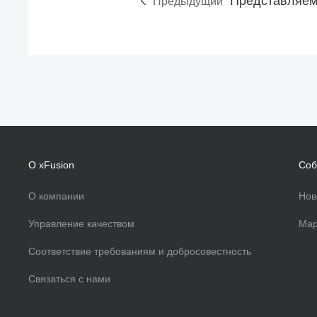
Предыдущий
О xFusion
Соб
О компании
Нов
Управление качеством
Мар
Соответствие требованиям и добросовестность
Связаться с нами