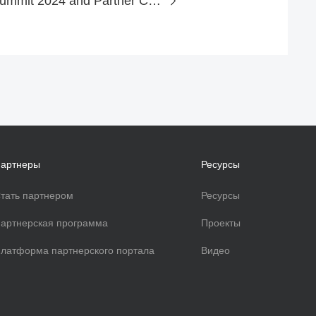
xFusion Tech Summit 2024 and Partner Conference Successfully Concluded
артнеры
Ресурсы
тать партнером
Ресурсы
артнерская программа
Проекты
латформа партнерского портала
Видео