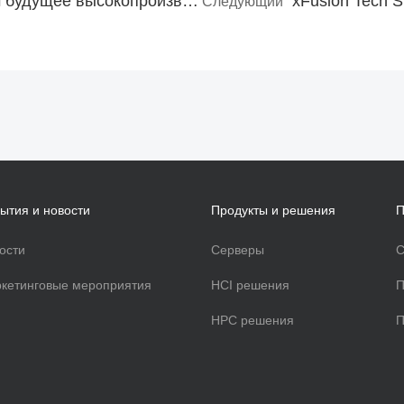
Представляем будущее высокопроизводительных компьютеров с xFusion на ISC 2024
Следующий
ытия и новости
Продукты и решения
П
ости
Серверы
С
кетинговые мероприятия
HCI решения
П
HPC решения
П