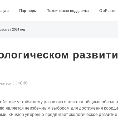
слуги
Партнеры
Техническая поддержка
О xFusion
sion за 2024 год
кологическом развити
литься
йствие устойчивому развитию являются общими обязанно
тию является неизбежным выбором для достижения коорд
и. xFusion уверенно продвигает экологическое развитие и