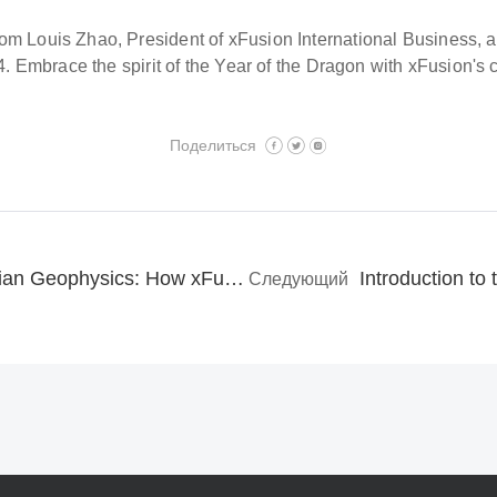
m Louis Zhao, President of xFusion International Business, 
24. Embrace the spirit of the Year of the Dragon with xFusion'
Поделиться
Powering Algerian Geophysics: How xFusion Supports ENAGEO's Mission
Следующий