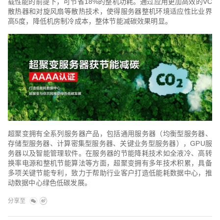
载性能的前提下，可节省18%的整机功耗。通过应用更加高效的VC
散热器和对旋风扇等散热技术，使得服务器整机环境适应性比业界
高5度，降低机房制冷成本，整体节能减碳效果明显。
超聚变拥有全系列服务器产品，包括通用服务器（均衡型服务器、
存储型服务器、计算密集型服务器、关键业务型服务器），GPU服
务器以及智能管理软件。在服务器的节能降耗技术如全液冷、高转
换率电源和整机节能算法等方面，超聚变拥有多年技术积累，具备
多项关键节能专利，致力于帮助行业客户打造低能耗数据中心，推
动数据中心绿色低碳发展。
分享至