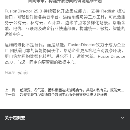
面向未来，构建开放协同的智能运维生态
FusionDirector 25.0 持续强化开放集成能力，支持 Redfish 标准
接口，可轻松对接各类云平台、运维系统与第三方工具，可灵活服
务于公有云、私有云、AI计算、边缘节点等多样化场景。帮助金
融、电信、互联网及政企行业快速部署，构建统一、敏捷、智能的
运维中台。
运维的进化不是替代，而是赋能。FusionDirector致力于成为企业
IT 团队最可靠的智能协同伙伴，帮助企业更从容地应对复杂环境，
更自信地拥抱数智化转型。进化不止，运维常新。FusionDirector
25.0，与您一同走向更智能的数据中心。
分享至
上一篇：
超聚变、名气通、扬科集团达成战略合作，共建AI私有云，赋能大湾区市场
下一篇：
超聚变获TÜV南德首个数据中心服务器智能运维认证标志
关于超聚变