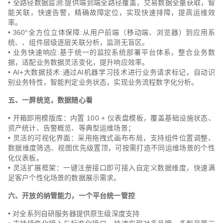
• 全路径数据监测:提供端到端全路径覆盖，交易数据全量获取，智
能关联，快速告警，精确故障定位，实现快速排障，提高运维效
率。
• 360°全方位立体保障:从用户前端（移动端、浏览器）到应用系
统、、组件层级逐层关联分析，监测无盲区。
• 业务快速响应:基于统一的监控系统部署平台体系，整合业务数
据，适配业务数据灵活变化，提升响应效率。
• AI+大数据技术:通过AI机器学习技术进行业务请求标记，自动识
别业务特性，智能判定业务状态，实现业务流程数字化分析。
五、一屏统览，数据随心看
• 开箱即用模版库：内置 100 + 仪表盘模板，覆盖基础设施状态、
资产统计、告警概览、等典型运维场景；
• 灵活的可视化界面：采用拖拽式画布布局，支持组件位置调整、
数据维度筛选、视图优先级置顶，可按需打造不同运维场景的个性
化仪表板。
• 灵活扩展框架：一键注册接口即可接入自定义数据维度，快速满
足客户个性化场景的数据展示需求。
六、开放的纳管能力，一个平台统一管控
• 对全系列自研服务器提供原生级深度支持