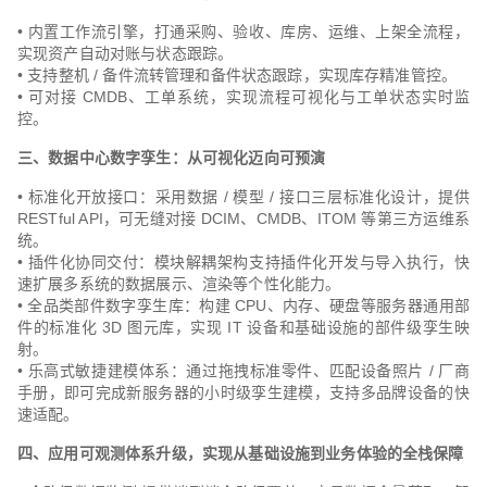
• 内置工作流引擎，打通采购、验收、库房、运维、上架全流程，
实现资产自动对账与状态跟踪。
• 支持整机 / 备件流转管理和备件状态跟踪，实现库存精准管控。
• 可对接 CMDB、工单系统，实现流程可视化与工单状态实时监
控。
三、数据中心数字孪生：从可视化迈向可预演
• 标准化开放接口：采用数据 / 模型 / 接口三层标准化设计，提供
RESTful API，可无缝对接 DCIM、CMDB、ITOM 等第三方运维系
统。
• 插件化协同交付：模块解耦架构支持插件化开发与导入执行，快
速扩展多系统的数据展示、渲染等个性化能力。
• 全品类部件数字孪生库：构建 CPU、内存、硬盘等服务器通用部
件的标准化 3D 图元库，实现 IT 设备和基础设施的部件级孪生映
射。
• 乐高式敏捷建模体系：通过拖拽标准零件、匹配设备照片 / 厂商
手册，即可完成新服务器的小时级孪生建模，支持多品牌设备的快
速适配。
四、应用可观测体系升级，实现从基础设施到业务体验的全栈保障