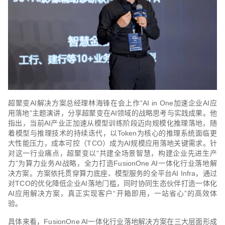
超聚变AI解决方案总经理林海锋在会上作“AI in One加速企业AI应
用落地”主题演讲，分享超聚变在AI领域的战略思考与实践成果。他
指出，当前AI产业正加速从模型训练阶段迈向规模化推理落地，随
着模型与推理技术的持续迭代，以Token为核心的推理系统面临更
大性能压力，成本可控（TCO）成为AI规模应用落地关键需求。针
对这一行业痛点，超聚变以“共建全场景智慧，构建企业先进生产
力”为算力业务AI战略，全力打造FusionOne AI一体化行业落地解
决方案。方案依托贯穿算力底座、模型服务的全平台AI Infra，通过
对TCO的优化降低企业AI落地门槛，同时协同生态伙伴打造一体化
AI应用解决方案，真正实现客户“开箱即用，一站省心”的高效体
验。
具体来看，FusionOne AI一体化行业落地解决方案在三大层面形成