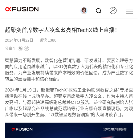
超聚变首席数字人凌幺幺亮相TechX线上直播！
2024年01月22日
阅读 1380
分享至
智慧算力不断发展，数智化在营销沟通、研发设计、要素治理等方
向的应用范围越来越广，以3D仿真数字人为代表的精细化和专业化
服务，为产业发展持续带来降本增效的价值回馈，成为产业数字化
转型的重要抓手和核心标配。
2024年1月19日，超聚变TechX“探索工业物联网数智之路”专场直
播活动在线上成功举办。超聚变首席数字人凌幺幺，作为主持人首
发亮相，与德邦快递高级副总裁兼CTO殷皓、益企研究院创始人张
广彬以及超聚变产品线总裁范瑞琦等行业专家齐聚直播现场，为观
众带来一场别开生面、“以数智呈现数智洞察”的大咖访谈节目。