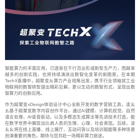
智能算力的丰富应用，已逐渐在千行百业形成新型生产力，而越来
越多的创新实践，也将持续演进出数智化变革的新图景。在本期
TechX直播中，超聚变从算力产业视角出发，携手行业领袖就工业
物联网的数智转型提出精彩见解，更以生动的数智形式，呈现出数
智算力的创新应用。
作为超聚变xDesign体验设计中心全新开发的数字营销工具，凌幺
幺基于超聚变数字内容创作平台，通过AI建模、计算机视觉、自然
语言处理、AI语音驱动，以及多模态生成算法等先进技术打造，能
在数字世界中展现出比肩人类的生理、心理、社会表现。后续，凌
幺幺将在线上直播、线上展厅、互动问答以及培训赋能等多种场景
扮演重要的角色，期待与您共赴一场精彩算力旅途。