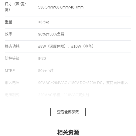
尺寸（深*宽*
538.5mm*68.0mm*40.7mm
高）
重量
<3.5kg
效率
96%@50%负载
静态功耗
≤8W（深度休眠），≤10W（冷备）
防护等级
IP20
MTBF
50万小时
输入电压
90V AC~264V AC / 180V DC~320V DC，支持高压输入
电压制式
220V AC单相，110V AC双火线
频率
50/60Hz
查看全部参数
最大输入电流
16A（220V AC输入）,15A（240Vdc 输入）
功率因数
≥0.99（负载≥50%）
相关资源