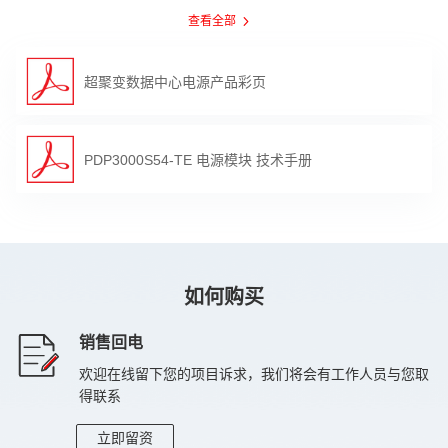
查看全部
THDi
≤5％（230V AC/50Hz，30%~100% 负载）
输出电压
54V DC
超聚变数据中心电源产品彩页
输出功率
3000W
110%-130% load，持续10s；140%-150%load，持续
过载能力
PDP3000S54-TE 电源模块 技术手册
40ms。
输出电压纹波
≤120mVp-p
均流不平衡度
≤±5%(20%~100%)
容性负载
54V DC: ~12000uF
如何购买
通信协议
PMbus1.2协议
销售回电
数字特性
黑匣子、在线升级、上报告警信息
欢迎在线留下您的项目诉求，我们将会有工作人员与您取
得联系
保护
欠压、过压、过流、短路保护、过温保护
立即留资
工作温度
0℃~50℃