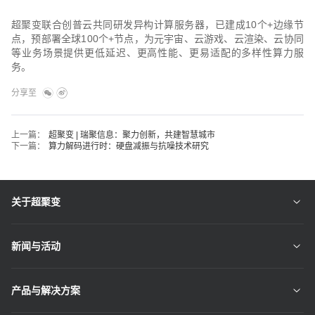
超聚变联合创普云共同研发异构计算服务器，已建成10个+边缘节
点，预部署全球100个+节点，为元宇宙、云游戏、云渲染、云协同
等业务场景提供更低延迟、更高性能、更易适配的多样性算力服
务。
分享至
上一篇：
超聚变 | 瑞聚信息：聚力创新，共建智慧城市
下一篇：
算力解码进行时：硬盘减振与抗噪技术研究
关于超聚变
新闻与活动
产品与解决方案