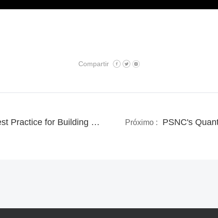
Compartir
Telconet Latam's Best Practice for Building Green Infrastructure
PSNC's Quant
Próximo :