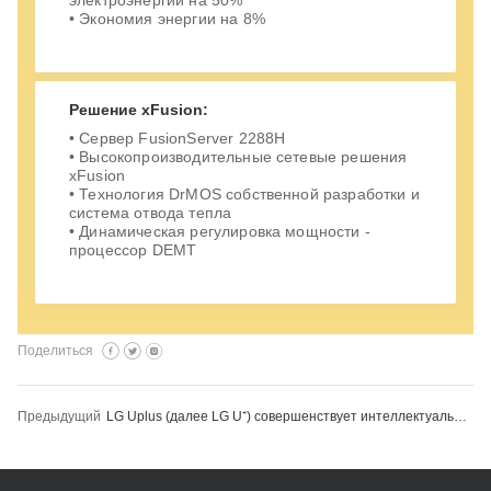
электроэнергии на 50%
• Экономия энергии на 8%
Решение xFusion:
• Сервер FusionServer 2288H
• Высокопроизводительные сетевые решения
xFusion
• Технология DrMOS собственной разработки и
система отвода тепла
• Динамическая регулировка мощности -
процессор DEMT
Поделиться
Предыдущий
LG Uplus (далее LG U⁺) совершенствует интеллектуальную службу видеонаблюдения на базе ИИ с помощью xFusion и усиливает вычислительную инфраструктуру для оптимизации интеллектуального опыта пользователей