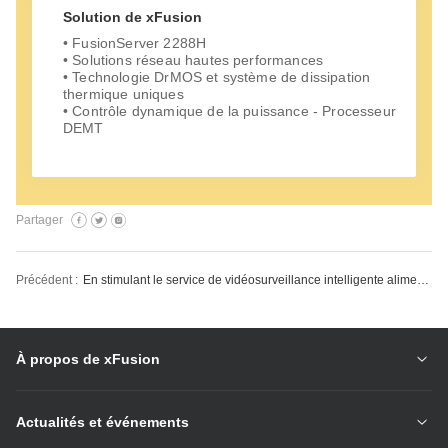
Solution de xFusion
• FusionServer 2288H
• Solutions réseau hautes performances
• Technologie DrMOS et système de dissipation
thermique uniques
• Contrôle dynamique de la puissance - Processeur
DEMT
Partager
Précédent :
En stimulant le service de vidéosurveillance intelligente alimenté par l'IA avec xFusion, LG Uplus renforce l'infrastructure informatique pour optimiser l'expérience intelligente des utilisateurs
À propos de xFusion
Actualités et événements