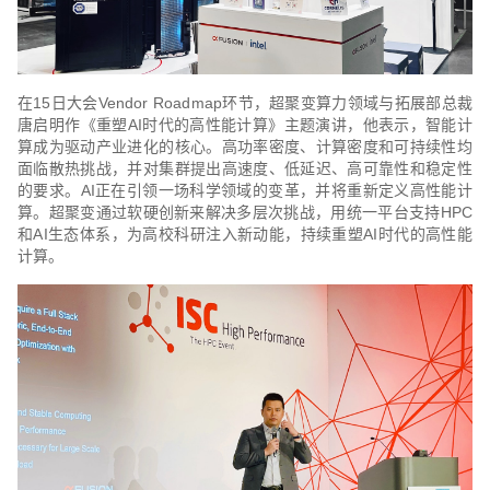
在15日大会Vendor Roadmap环节，超聚变算力领域与拓展部总裁
唐启明作《重塑AI时代的高性能计算》主题演讲，他表示，智能计
算成为驱动产业进化的核心。高功率密度、计算密度和可持续性均
面临散热挑战，并对集群提出高速度、低延迟、高可靠性和稳定性
的要求。AI正在引领一场科学领域的变革，并将重新定义高性能计
算。超聚变通过软硬创新来解决多层次挑战，用统一平台支持HPC
和AI生态体系，为高校科研注入新动能，持续重塑AI时代的高性能
计算。