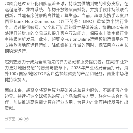
超聚变通过专业化团队覆盖全球，持续提供端到端的业务支撑，在
远程运维、集群系统、架构开放等层面赋能，并携手伙伴持续联合
创新，共建有序健康的高性能计算生态。当前，超聚变携手印度尼
西亚Bank Neo Commerce（以下简称：BNC）重塑数字银行业
务。通过提供敏捷、安全和可扩展的数字基础设施，协助BNC有效
处理日益增加的交易量和提升客户互动能力，保障本土数字银行业
务持续创新发展。此外，超聚变FusionOnline远程智能运维平台已
支持欧洲地区远程运维，降低维护工作量的同时，保障用户业务长
期稳定运行。
超聚变致力于成为全球领先的算力基础和服务提供者。在秉持“让算
力更好地服务您”的愿景与使命下，2023年产业格局全面打开，海
外100+国家/地区TOP客户选择超聚变的产品和服务，商业市场稳
健持续投入。
面向未来，超聚变将聚焦算力基础设施和算力服务，不断拓展产业
边界。持续打造全球领先的算力产品和解决方案，联合生态合作伙
伴，加快推进高性能计算在行业应用，为算力产业可持续发展作出
贡献。
分享至