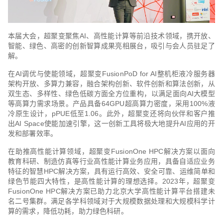
本届大会，超聚变聚焦AI、高性能计算等前沿技术领域，携开放、
智能、绿色、高密的创新智算成果亮相展台，吸引与会人员驻足了
解。
在AI调优与使能领域，超聚变FusionPoD for AI整机柜液冷服务器
架构开放、多算力兼容，融合架构创新、软件创新和算法创新，从
双生态、多样性、绿色低碳方面全方位重构，以满足面向AI大模型
等高算力需求场景。产品具备64GPU超高算力密度，采用100%液
冷原生设计，pPUE低至1.06。此外，超聚变还将向伙伴和客户推
出AI Space使能加速引擎，这一创新工具将极大地提升AI应用的开
发和部署效率。
在助推高性能计算领域，超聚变FusionOne HPC解决方案以面向
教育科研、制造仿真等行业高性能计算业务应用，具备自适应业务
特征的智慧HPC解决方案，具有运行高效、安全可靠、运维简单和
绿色节能四大特性，是高性能计算的理想选择。2023年，超聚变
FusionOne HPC解决方案已助力北京大学高性能计算平台搭建未
名二号集群。满足各学科领域对于大规模数据处理和大规模科学计
算的需求，降低功耗，助力绿色科研。