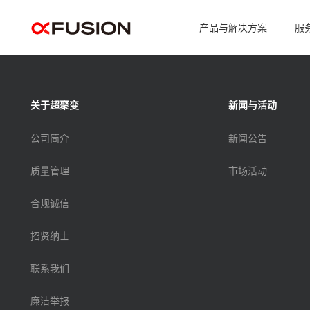
>
产品与解决方案
服
城企数智解决方案
城企数智解决方案
智企ERP企业核
智企ERP企业核
关于超聚变
新闻与活动
智能供应链控制
智能供应链控制
算力产品与解决方案
算力产品与解决方案
公司简介
新闻公告
企业客户关系管
企业客户关系管
能源智慧解决方案
能源智慧解决方案
质量管理
市场活动
人力资源数智化
人力资源数智化
生态创新及服务
生态创新及服务
合规诚信
查看全部
查看全部
招贤纳士
成功案例
联系我们
如何购买
廉洁举报