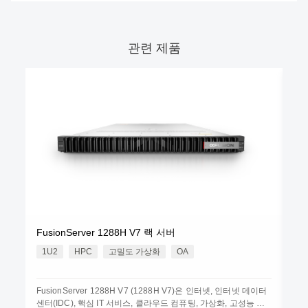
관련 제품
Fu
FusionServer 1288H V7 랙 서버
1
1U2
HPC
고밀도 가상화
OA
Fu
FusionServer 1288H V7 (1288H V7)은 인터넷, 인터넷 데이터
터의
센터(IDC), 핵심 IT 서비스, 클라우드 컴퓨팅, 가상화, 고성능 컴