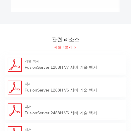
능 
퓨팅(HPC, high-performance computing), 엔터프라이즈 또는
통신 서비스 응용 및 기타 복잡한 워크로드를 위해 설계된 차세
도 
대 1U 2소켓 랙 서버입니다. 1288H V7은 낮은 전력 소비, 높은
®
스
확장성과 신뢰성, 손쉬운 배포, 단순화된 관리를 특징으로 합니
DI
다.
개 
지 
Tec
관련 리소스
Ma
더 알아보기
전체
용(
다.
기술 백서
FusionServer 1288H V7 서버 기술 백서
백서
FusionServer 1288H V6 서버 기술 백서
백서
FusionServer 2488H V6 서버 기술 백서
백서