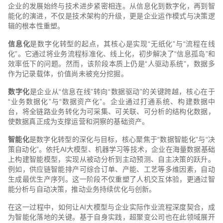
企业的发展始终与技术进步紧密相连。从信息化到数字化，再到智
能化的演进，不仅是技术架构的升级，更是企业运作模式与决策逻
辑的根本性重塑。
信息化
是数字化转型的起点，其核心是实现“无纸化”与“流程在线
化”。它通过将业务流程标准化、线上化，初步解决了“信息孤岛”和
效率低下的问题。然而，该阶段本质上仍是“人驱动系统”，数据多
作为记录载体，价值尚未被充分挖掘。
数字化
是企业从“信息在线”转向“数据驱动”的关键跨越，核心在于
“业务数据化”与“数据资产化”。企业通过打通系统、构建数据中
台，将全链路业务转化为可采集、可关联、可分析的结构化数据，
使数据真正成为支撑运营和洞察的基础资产。
智能化
是数字化转型的深化与目标，核心聚焦于“数据智能化”与“决
策自动化”。依托AI大模型、机器学习等技术，企业在海量数据基础
上构建智能模型，实现从被动分析到主动预测、自主决策的跃升。
例如，供应链智能排产可综合订单、产能、工艺等多维因素，自动
生成最优生产序列。这一阶段不仅重塑了人机交互体验，更通过智
能分析与自动决策，推动业务持续优化与创新。
在这一过程中，如何让AI大模型与企业实际作业流程深度契合，成
为智能化落地的关键。基于自身实践，超聚变公司也在此领域展开